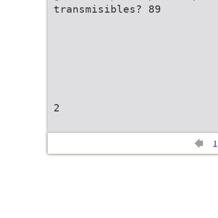
transmisibles? 89
2
1