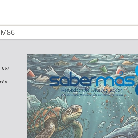
SM86
 86/
cán,